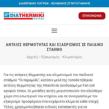
Μετάβαση
ΔΙΑΘΕΡΜΙΚΗ ΠΑΤΡΩΝ - ΑΣΗΜΑΚΗΣ ΣΤΡΑΤΟΓΙΑΝΝΗΣ
στο
περιεχόμενο
ΕΠΙΚΟΙΝΩΝΊΑ
ΑΝΤΛΊΕΣ ΘΕΡΜΌΤΗΤΑΣ ΚΑΙ ΕΞΑΕΡΙΣΜΌΣ ΣΕ ΠΑΙΔΙΚΌ
ΣΤΑΘΜΌ
Αρχική
/
Εξαερισμός
-
Κλιματισμός
Για τις ανάγκες θέρμανσης και κλιματισμού του παιδικού
σταθμού “Το παραμύθι”, κατόπιν μελέτης τοποθετήθηκαν
αντλίες θερμότητας της Hitatchi σε συνδυασμό με Fan coil
κρυφού τύπου. Οι μονάδες αυτές μεγιστοποιούν τον ελεύθερο
χώρο στο εσωτερικό του κτηρίου, και σε συνεργασία με τον
εξαερισμό προσφέρουν ένα ευχάριστο κλίμα σε κάθε εποχή.
Τέλος, χρησιμοποιήθηκαν ειδικές καταπακτές για να