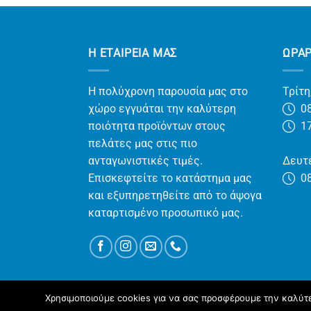
Η ΕΤΑΙΡΕΊΑ ΜΑΣ
ΩΡΑ
Η πολύχρονη παρουσία μας στο
Τρίτη
χώρο εγγυάται την καλύτερη
08
ποιότητα προϊόντων στους
17
πελάτες μας στις πιο
ανταγωνιστικές τιμές.
Δευτέ
Επισκεφτείτε το κατάστημα μας
08
και εξυπηρετηθείτε από το άψογα
καταρτισμένο προσωπικό μας.
Χρησιμοποιούμε cookies για να σας προσφέρουμε την καλύτερ
ΑΡΧΙΚΉ
YΠΗΡΕΣΊΕΣ
ΠΡΟΪΌΝΤΑ
ΣΧΕΤΙΚΆ ΜΕ ΕΜ