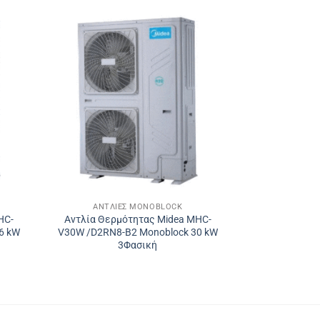
ΑΝΤΛΊΕΣ MONOBLOCK
HC-
Αντλία Θερμότητας Midea MHC-
6 kW
V30W /D2RN8-B2 Monoblock 30 kW
3Φασική