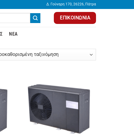
Δ. Γούναρη 170, 26226, Πάτρα
ΕΠΙΚΟΙΝΩΝΊΑ
Σ
ΝΈΑ