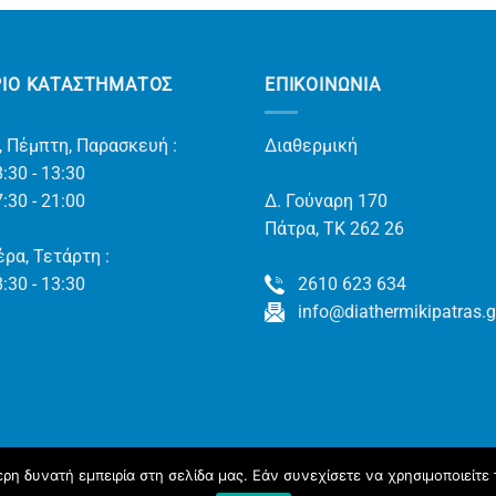
ΡΙΟ ΚΑΤΑΣΤΗΜΑΤΟΣ
ΕΠΙΚΟΙΝΩΝΊΑ
, Πέμπτη, Παρασκευή :
Διαθερμική
:30 - 13:30
:30 - 21:00
Δ. Γούναρη 170
Πάτρα, TK 262 26
ρα, Τετάρτη :
:30 - 13:30
2610 623 634
info@diathermikipatras.g
η δυνατή εμπειρία στη σελίδα μας. Εάν συνεχίσετε να χρησιμοποιείτε 
ΆΣ
ΈΡΓΑ ΜΑΣ
ΝΈΑ