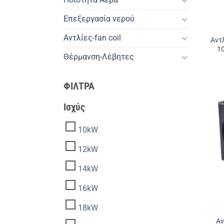
Επεξεργασία νερού
Αντλίες-fan coil
Αντ
1
Θέρμανση-Λέβητες
ΦΙΛΤΡΑ
Ισχύς
10kW
12kW
14kW
16kW
18kW
Αν