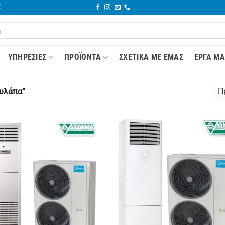
Σ
YΠΗΡΕΣΊΕΣ
ΠΡΟΪΌΝΤΑ
ΣΧΕΤΙΚΆ ΜΕ ΕΜΆΣ
ΈΡΓΑ ΜΑ
ουλάπα”