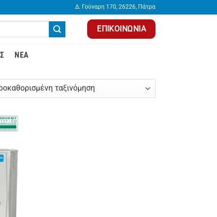
Δ. Γούναρη 170, 26226, Πάτρα
ΕΠΙΚΟΙΝΩΝΊΑ
Σ
ΝΈΑ