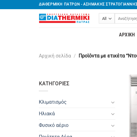
Μετάβαση
ΔΙΑΘΕΡΜΙΚΗ ΠΑΤΡΩΝ - ΑΣΗΜΑΚΗΣ ΣΤΡΑΤΟΓΙΑΝΝΗ
στο
Αναζήτηση
περιεχόμενο
για:
ΑΡΧΙΚΉ
Αρχική σελίδα
/
Προϊόντα με ετικέτα “Ντ
ΚΑΤΗΓΟΡΊΕΣ
Κλιματισμός
Ηλιακά
Φυσικό αέριο
Ποιότητα Αέρα