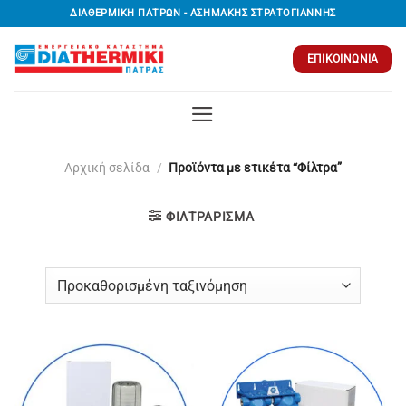
Μετάβαση
ΔΙΑΘΕΡΜΙΚΗ ΠΑΤΡΩΝ - ΑΣΗΜΑΚΗΣ ΣΤΡΑΤΟΓΙΑΝΝΗΣ
στο
περιεχόμενο
ΕΠΙΚΟΙΝΩΝΊΑ
Αρχική σελίδα
/
Προϊόντα με ετικέτα “Φίλτρα”
ΦΙΛΤΡΆΡΙΣΜΑ