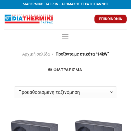
Μετάβαση
ΔΙΑΘΕΡΜΙΚΗ ΠΑΤΡΩΝ - ΑΣΗΜΑΚΗΣ ΣΤΡΑΤΟΓΙΑΝΝΗΣ
στο
περιεχόμενο
ΕΠΙΚΟΙΝΩΝΊΑ
Αρχική σελίδα
/
Προϊόντα με ετικέτα “14kW”
ΦΙΛΤΡΆΡΙΣΜΑ