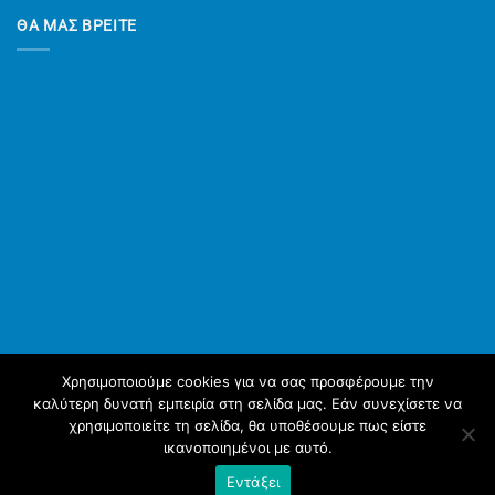
ΘΑ ΜΑΣ ΒΡΕΙΤΕ
Χρησιμοποιούμε cookies για να σας προσφέρουμε την
καλύτερη δυνατή εμπειρία στη σελίδα μας. Εάν συνεχίσετε να
χρησιμοποιείτε τη σελίδα, θα υποθέσουμε πως είστε
ικανοποιημένοι με αυτό.
ΑΡΧΙΚΉ
YΠΗΡΕΣΊΕΣ
ΠΡΟΪΌΝΤΑ
ΣΧΕΤΙΚΆ ΜΕ ΕΜΆΣ
ΈΡΓΑ ΜΑΣ
ΝΈΑ
Εντάξει
Copyright 2026 © diathermikipatras.gr