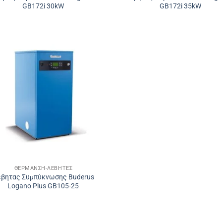
GB172i 30kW
GB172i 35kW
ΘΈΡΜΑΝΣΗ-ΛΈΒΗΤΕΣ
έβητας Συμπύκνωσης Buderus
Logano Plus GB105-25