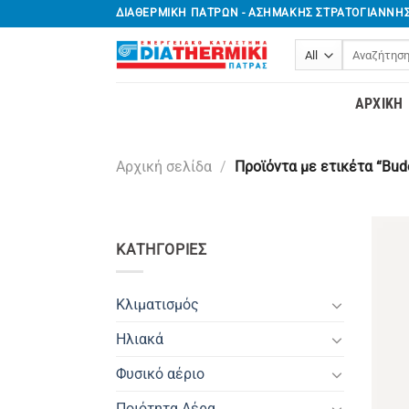
Μετάβαση
ΔΙΑΘΕΡΜΙΚΗ ΠΑΤΡΩΝ - ΑΣΗΜΑΚΗΣ ΣΤΡΑΤΟΓΙΑΝΝΗ
στο
Αναζήτηση
περιεχόμενο
για:
ΑΡΧΙΚΉ
Αρχική σελίδα
/
Προϊόντα με ετικέτα “Bud
ΚΑΤΗΓΟΡΊΕΣ
Κλιματισμός
Ηλιακά
Φυσικό αέριο
Ποιότητα Αέρα