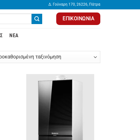
Δ. Γούναρη 170, 26226, Πάτρα
ΕΠΙΚΟΙΝΩΝΊΑ
Σ
ΝΈΑ