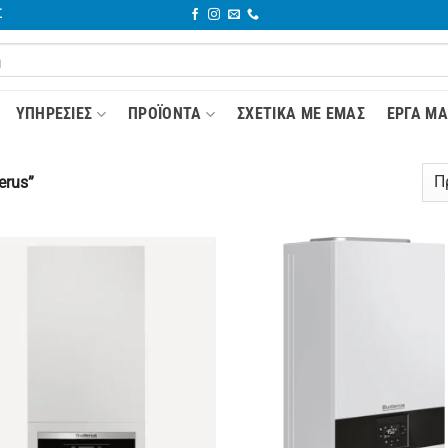
Σ
YΠΗΡΕΣΊΕΣ
ΠΡΟΪΌΝΤΑ
ΣΧΕΤΙΚΆ ΜΕ ΕΜΆΣ
ΈΡΓΑ ΜΑ
erus”