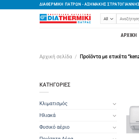
Μετάβαση
ΔΙΑΘΕΡΜΙΚΗ ΠΑΤΡΩΝ - ΑΣΗΜΑΚΗΣ ΣΤΡΑΤΟΓΙΑΝΝΗ
στο
Αναζήτηση
περιεχόμενο
για:
ΑΡΧΙΚΉ
Αρχική σελίδα
/
Προϊόντα με ετικέτα “ken
ΚΑΤΗΓΟΡΊΕΣ
Κλιματισμός
Ηλιακά
Φυσικό αέριο
Ποιότητα Αέρα