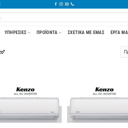
Σ
YΠΗΡΕΣΊΕΣ
ΠΡΟΪΌΝΤΑ
ΣΧΕΤΙΚΆ ΜΕ ΕΜΆΣ
ΈΡΓΑ ΜΑ
zo”