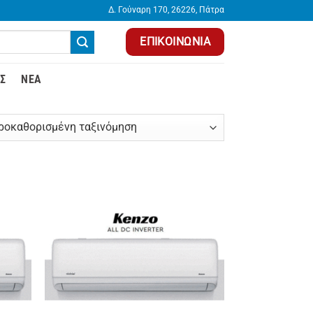
Δ. Γούναρη 170, 26226, Πάτρα
ΕΠΙΚΟΙΝΩΝΊΑ
Σ
ΝΈΑ