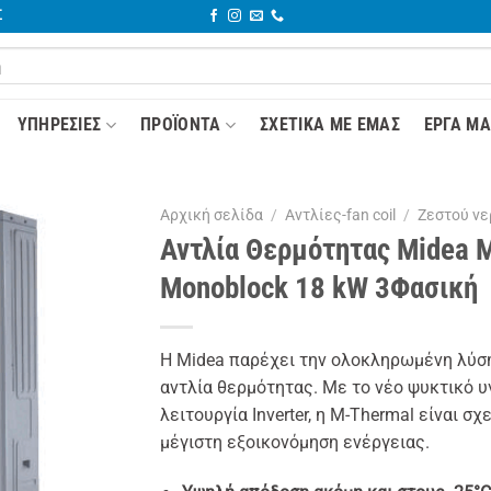
Σ
YΠΗΡΕΣΊΕΣ
ΠΡΟΪΌΝΤΑ
ΣΧΕΤΙΚΆ ΜΕ ΕΜΆΣ
ΈΡΓΑ ΜΑ
Αρχική σελίδα
/
Αντλίες-fan coil
/
Ζεστού νε
Αντλία Θερμότητας Midea
Monoblock 18 kW 3Φασική
Η Midea παρέχει την ολοκληρωμένη λύση
αντλία θερμότητας. Με το νέο ψυκτικό υ
λειτουργία Inverter, η M-Thermal είναι σ
μέγιστη εξοικονόμηση ενέργειας.