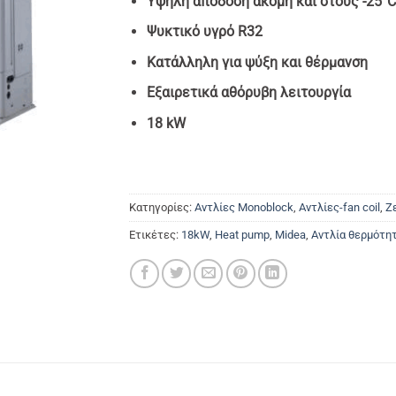
Υψηλή απόδοση ακόμη και στους -25°
Ψυκτικό υγρό R32
Κατάλληλη για ψύξη και θέρμανση
Εξαιρετικά αθόρυβη λειτουργία
18 kW
Κατηγορίες:
Αντλίες Monoblock
,
Αντλίες-fan coil
,
Ζ
Ετικέτες:
18kW
,
Heat pump
,
Midea
,
Αντλία θερμότη