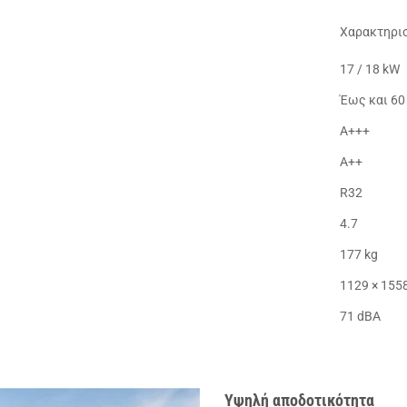
Χαρακτηρι
17 / 18 kW
Έως και 60
Α+++
Α++
R32
4.7
177 kg
1129 × 1558
71 dΒA
Υψηλή αποδοτικότητα