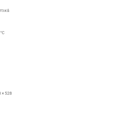
στικά
 °C
 × 528