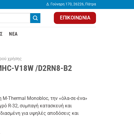
Δ. Γούναρη 170, 26226, Πάτρα
ΕΠΙΚΟΙΝΩΝΊΑ
Σ
ΝΈΑ
ρού χρήσης
 MHC-V18W /D2RN8-B2
 M-Thermal Monobloc, την «όλα-σε-ένα»
γρό R-32, συμπαγή κατασκευή και
χεδιασμένη για υψηλές αποδόσεις και