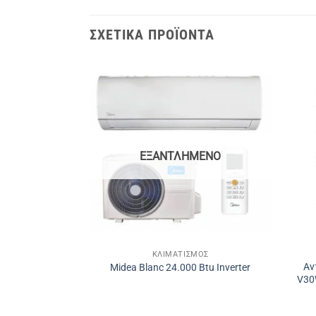
ΣΧΕΤΙΚΆ ΠΡΟΪΌΝΤΑ
ΕΞΑΝΤΛΗΜΈΝΟ
 COIL
ΚΛΙΜΑΤΙΣΜΌΣ
ς Midea MHC-
Αν
Midea Blanc 24.000 Btu Inverter
noblock 12 kW
V30
η