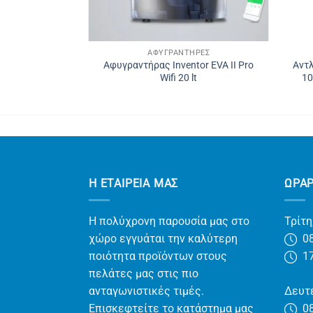
ΉΡΕΣ
ΑΦΥΓΡΑΝΤΉΡΕΣ
Αφυγραντήρας Inventor EVA II Pro
Αντλ
 Elite D-16
Wifi 20 lt
10
Η ΕΤΑΙΡΕΊΑ ΜΑΣ
ΩΡΑ
Η πολύχρονη παρουσία μας στο
Τρίτη
χώρο εγγυάται την καλύτερη
08
ποιότητα προϊόντων στους
17
πελάτες μας στις πιο
ανταγωνιστικές τιμές.
Δευτέ
Επισκεφτείτε το κατάστημα μας
08