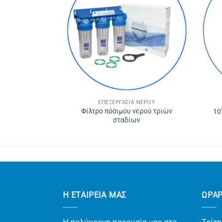
 ΝΕΡΟΎ
ΕΠΕΞΕΡΓΑΣΊΑ ΝΕΡΟΎ
Φίλτρο πόσιμου νερού τριών
άνιο και ντουζ
10
σταδίων
Η ΕΤΑΙΡΕΊΑ ΜΑΣ
ΩΡΑ