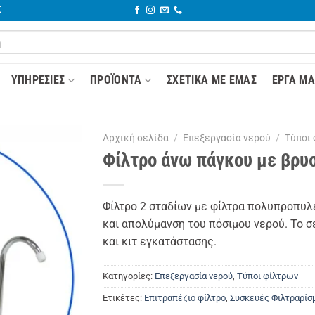
Σ
YΠΗΡΕΣΊΕΣ
ΠΡΟΪΌΝΤΑ
ΣΧΕΤΙΚΆ ΜΕ ΕΜΆΣ
ΈΡΓΑ ΜΑ
Αρχική σελίδα
/
Επεξεργασία νερού
/
Τύποι
Φίλτρο άνω πάγκου με βρυ
Φίλτρο 2 σταδίων με φίλτρα πολυπροπυλε
και απολύμανση του πόσιμου νερού. Το 
και κιτ εγκατάστασης.
Κατηγορίες:
Επεξεργασία νερού
,
Τύποι φίλτρων
Ετικέτες:
Επιτραπέζιο φίλτρο
,
Συσκευές Φιλτραρίσ