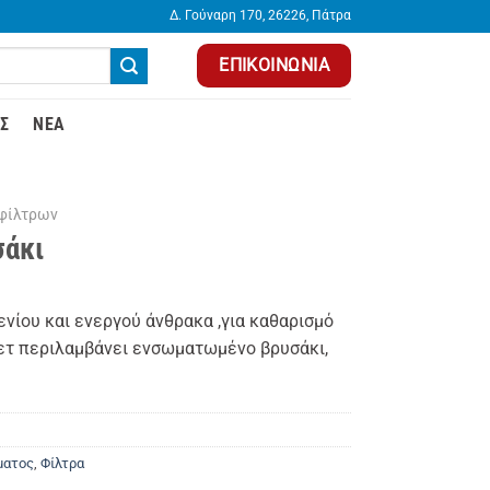
Δ. Γούναρη 170, 26226, Πάτρα
ΕΠΙΚΟΙΝΩΝΊΑ
Σ
ΝΈΑ
 φίλτρων
σάκι
νίου και ενεργού άνθρακα ,για καθαρισμό
σετ περιλαμβάνει ενσωματωμένο βρυσάκι,
ματος
,
Φίλτρα