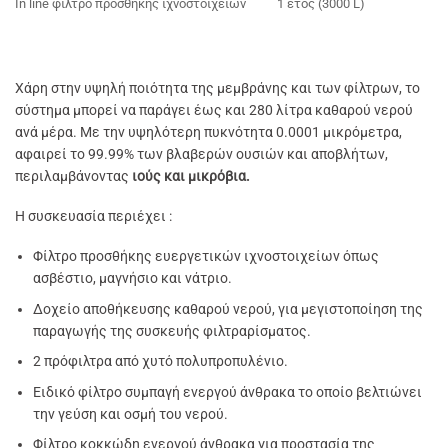
In line φίλτρο προσθήκης ιχνοστοιχείων
1 έτος (3000 L)
Χάρη στην υψηλή ποιότητα της μεμβράνης και των φίλτρων, το
σύστημα μπορεί να παράγει έως και 280 λίτρα καθαρού νερού
ανά μέρα. Με την υψηλότερη πυκνότητα 0.0001 μικρόμετρα,
αφαιρεί το 99.99% των βλαβερών ουσιών και αποβλήτων,
περιλαμβάνοντας
ιούς και μικρόβια.
Η συσκευασία περιέχει :
Φίλτρο προσθήκης ευεργετικών ιχνοστοιχείων όπως
ασβέστιο, μαγνήσιο και νάτριο.
Δοχείο αποθήκευσης καθαρού νερού, για μεγιστοποίηση της
παραγωγής της συσκευής φιλτραρίσματος.
2 πρόφιλτρα από χυτό πολυπροπυλένιο.
Ειδικό φίλτρο συμπαγή ενεργού άνθρακα το οποίο βελτιώνει
την γεύση και οσμή του νερού.
Φίλτρο κοκκώδη ενεργού άνθρακα για προστασία της