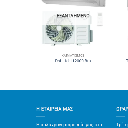
ΜΈΝΟ
ΕΞΑΝΤΛΗΜΈΝΟ
ΜΌΣ
ΚΛΙΜΑΤΙΣΜΌΣ
 18.000 Btu
Dai – Ichi 12000 Btu
T
Η ΕΤΑΙΡΕΊΑ ΜΑΣ
ΩΡΑ
Η πολύχρονη παρουσία μας στο
Τρίτη