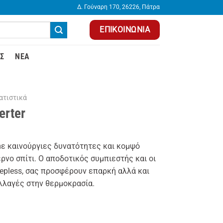
Δ. Γούναρη 170, 26226, Πάτρα
ΕΠΙΚΟΙΝΩΝΊΑ
Σ
ΝΈΑ
ατιστικά
erter
με καινούργιες δυνατότητες και κομψό
έρνο σπίτι. Ο αποδοτικός συμπιεστής και οι
tepless, σας προσφέρουν επαρκή αλλά και
λλαγές στην θερμοκρασία.