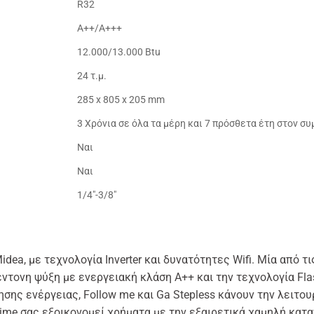
R32
Α++/Α+++
12.000/13.000 Btu
24 τ.μ.
285 x 805 x 205 mm
3 Χρόνια σε όλα τα μέρη και 7 πρόσθετα έτη στον σ
Ναι
Ναι
1/4"-3/8"
idea, με τεχνολογία Inverter και δυνατότητες Wifi. Μία από τ
 έντονη ψύξη με ενεργειακή κλάση A++ και την τεχνολογία Fl
ησης ενέργειας, Follow me και Ga Stepless κάνουν την λειτο
prime σας εξοικονομεί χρήματα με την εξαιρετικά χαμηλή κα