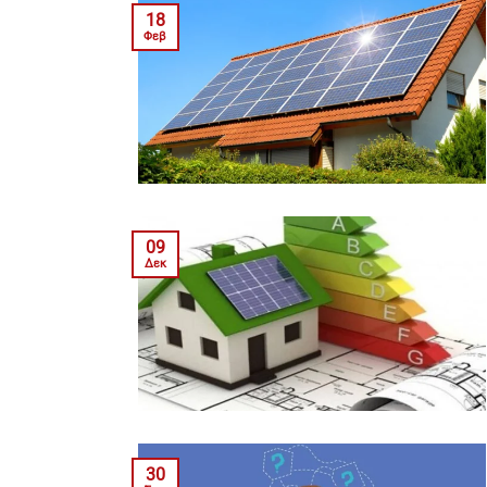
18
Φεβ
09
Δεκ
30