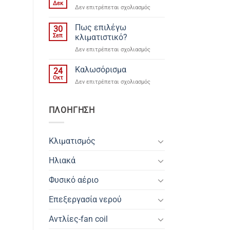
βάλω
ανακύκλωσης.
Δεκ
στο
Δεν επιτρέπεται σχολιασμός
φωτοβολταϊκά
Εξοικονομώ
?
2022
Πως επιλέγω
30
Σεπ
κλιματιστικό?
στο
Δεν επιτρέπεται σχολιασμός
Πως
επιλέγω
Καλωσόρισμα
24
κλιματιστικό?
Οκτ
στο
Δεν επιτρέπεται σχολιασμός
Καλωσόρισμα
ΠΛΟΗΓΗΣΗ
Κλιματισμός
Ηλιακά
Φυσικό αέριο
Επεξεργασία νερού
Αντλίες-fan coil