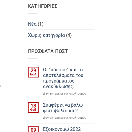
KΑΤΗΓΟΡΊΕΣ
Νέα
(1)
Χωρίς κατηγορία
(4)
ΠΡΌΣΦΑΤΑ ΠΟΣΤ
Οι “αδικίες” και τα
29
Ιούλ
αποτελέσματα του
προγράμματος
μα
ανακύκλωσης.
στο
Δεν επιτρέπεται σχολιασμός
Οι
“αδικίες”
Συμφέρει να βάλω
18
και
Φεβ
φωτοβολταϊκά ?
τα
στο
Δεν επιτρέπεται σχολιασμός
αποτελέσματα
Συμφέρει
του
να
Εξοικονομώ 2022
προγράμματος
09