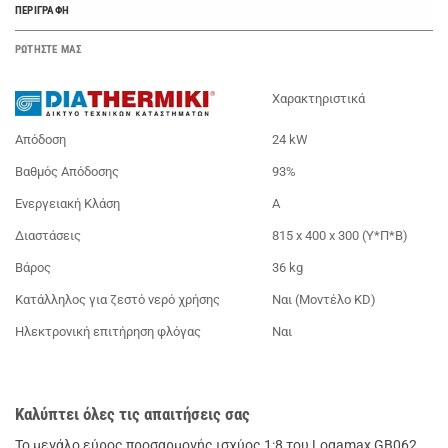
ΠΕΡΙΓΡΑΦΉ
ΡΩΤΗΣΤΕ ΜΑΣ
Χαρακτηριστικά
Απόδοση
24 kW
Βαθμός Απόδοσης
93%
Ενεργειακή Κλάση
Α
Διαστάσεις
815 x 400 x 300 (Y*Π*Β)
Βάρος
36 kg
Κατάλληλος για ζεστό νερό χρήσης
Ναι (Μοντέλο KD)
Ηλεκτρονική επιτήρηση φλόγας
Ναι
Καλύπτει όλες τις απαιτήσεις σας
Το μεγάλο εύρος προσαρμογής ισχύος 1:8 του Logamax GB062