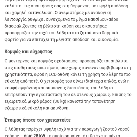
καλύπτει τις απαιτήσεις σας στη θέρμανση, με υψηλή απόδοση
και χαμηλή κατανάλωση. Ο ανεμιστήρας με αναλογική
λειτουργία ρυθμίζει συνεχόμενα το μίγμα καυσίμου/αέρα
διασφαλίζοντας τη βέλτιστη καύση και ο καυστήρας
προσαρμόζει την ισχύ του λέβητα στο ζητούμενο θερμικό
φορτίο για να επιτύχει τη μέγιστη απόδοση και οικονομία.
Κομψός και εύχρηστος
Ο μοντέρνος και κομψός σχεδιασμός, προσαρμόζεται απόλυτα
στις αισθητικές απαιτήσεις σας χωρίς κανέναν συμβιβασμό στη
χρηστικότητα, αφού η LCD οθόνη κάνει τη χρήση του λέβητα πιο
εύκολη από ποτέ. Ο χειρισμός του είναι ιδιαίτερα απλός, ενώ η
κομψή εμφάνιση και συμπαγείς διαστάσεις του λέβητα
επιτρέπουν την εγκατάστασή του σε στενούς χώρους. Επίσης το
εξαιρετικά μικρό βάρος (36 kg) καθιστά την τοποθέτηση
εξαιρετικά εύκολη και ακίνδυνη.
Έτοιμος όποτε τον χρειαστείτε
Ο λέβητας παρέχει υψηλή ισχύ για την παραγωγή ζεστού νερού
χρήσης –
έως 28 kW
, το οποίο σημαίνει ότι θα έχετε πάντα