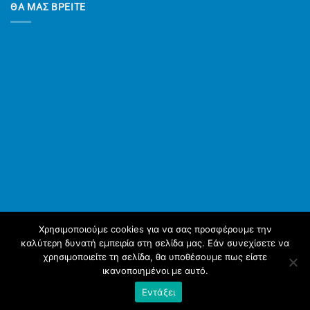
ΘΑ ΜΑΣ ΒΡΕΙΤΕ
Χρησιμοποιούμε cookies για να σας προσφέρουμε την
καλύτερη δυνατή εμπειρία στη σελίδα μας. Εάν συνεχίσετε να
χρησιμοποιείτε τη σελίδα, θα υποθέσουμε πως είστε
ικανοποιημένοι με αυτό.
ΑΡΧΙΚΉ
YΠΗΡΕΣΊΕΣ
ΠΡΟΪΌΝΤΑ
ΣΧΕΤΙΚΆ ΜΕ ΕΜΆΣ
ΈΡΓΑ ΜΑΣ
ΝΈΑ
Εντάξει
Copyright 2026 © diathermikipatras.gr