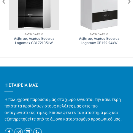
ΦΥΣΙΚΌ ΑΈΡΙΟ
ΦΥΣΙΚΌ ΑΈΡΙΟ
Λέβητας Αερίου Buderus
Λέβητας Αερίου Buderus
Logamax GB172i 35kW
Logamax GB122 24kW
Η ΕΤΑΙΡΕΊΑ ΜΑΣ
Η πολύχρονη παρουσία μας στο χώρο εγγυάται την καλύτερη
ποιότητα προϊόντων στους πελάτες μας στις πιο
ανταγωνιστικές τιμές. Επισκεφτείτε το κατάστημα μας και
εξυπηρετηθείτε από το άψογα καταρτισμένο προσωπικό μας.