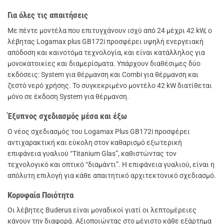
Για όλες τις απαιτήσεις
Με πέντε μοντέλα που επιτυγχάνουν ισχύ από 24 μέχρι 42 kW, ο
λέβητας Logamax plus GB172i προσφέρει υψηλή ενεργειακή
απόδοση και καινοτόμα τεχνολογία, και είναι κατάλληλος για
μονοκατοικίες και διαμερίσματα. Υπάρχουν διαθέσιμες δύο
εκδόσεις: System για θέρμανση και Combi για θέρμανση και
ζεστό νερό χρήσης. Το συγκεκριμένο μοντέλο 42 kW διατίθεται
μόνο σε έκδοση System για θέρμανση.
Έξυπνος σχεδιασμός μέσα και έξω
Ο νέος σχεδιασμός του Logamax Plus GB172i προσφέρει
αντιχαρακτική και εύκολη στον καθαρισμό εξωτερική
επιφάνεια γυαλιού “Titanium Glas”, καθιστώντας τον
τεχνολογικό και οπτικό “διαμάντι”. Η επιφάνεια γυαλιού, είναι η
απόλυτη επιλογή για κάθε απαιτητικό αρχιτεκτονικό σχεδιασμό.
Κορυφαία Ποιότητα
Οι λέβητες Buderus είναι μοναδικοί γιατί οι λεπτομέρειες
κάνουν την διαφορά. Αξιοποιώντας στο μέγιστο κάθε εξάρτημα