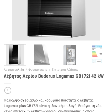
Αρχική σελίδα
/
Φυσικό αέριο
/
Επιτοίχιοι Λέβητες
Λέβητας Αερίου Buderus Logamax GB172i 42 kW
Για κομψό σχεδιασμό και κορυφαία ποιότητα, ο λέβητας
Logamax plus GB172i είναι η ιδανική επιλογή. Εισάγει τη νέα
γενιά επίτοιχων λεβήτων αερίου συμπύκνωσης, η οποία