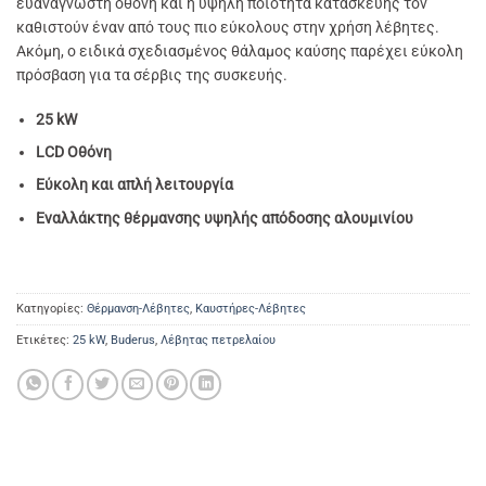
ευανάγνωστη οθόνη και η υψηλή ποιότητα κατασκευής τον
καθιστούν έναν από τους πιο εύκολους στην χρήση λέβητες.
Ακόμη, ο ειδικά σχεδιασμένος θάλαμος καύσης παρέχει εύκολη
πρόσβαση για τα σέρβις της συσκευής.
25 kW
LCD Οθόνη
Εύκολη και απλή λειτουργία
Εναλλάκτης θέρμανσης υψηλής απόδοσης αλουμινίου
Κατηγορίες:
Θέρμανση-Λέβητες
,
Καυστήρες-Λέβητες
Ετικέτες:
25 kW
,
Buderus
,
Λέβητας πετρελαίου