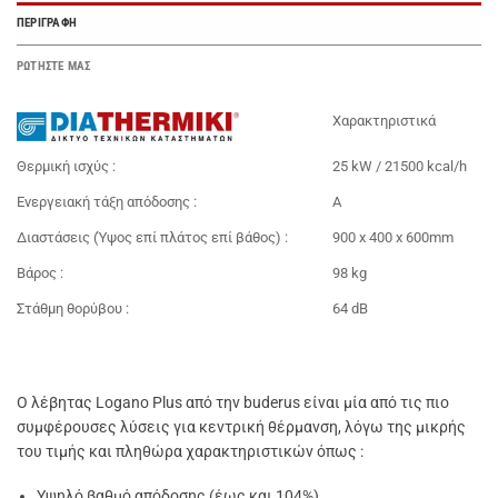
ΠΕΡΙΓΡΑΦΉ
ΡΩΤΗΣΤΕ ΜΑΣ
Χαρακτηριστικά
Θερμική ισχύς :
25 kW / 21500 kcal/h
Ενεργειακή τάξη απόδοσης :
A
Διαστάσεις (Ύψος επί πλάτος επί βάθος) :
900 x 400 x 600mm
Βάρος :
98 kg
Στάθμη θορύβου :
64 dB
Ο λέβητας Logano Plus από την buderus είναι μία από τις πιο
συμφέρουσες λύσεις για κεντρική θέρμανση, λόγω της μικρής
του τιμής και πληθώρα χαρακτηριστικών όπως :
Υψηλό βαθμό απόδοσης (έως και 104%)