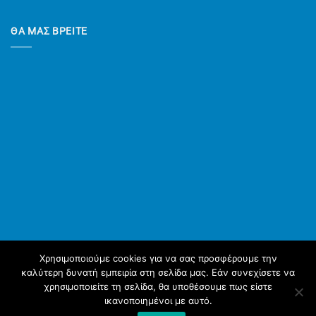
ΘΑ ΜΑΣ ΒΡΕΙΤΕ
Χρησιμοποιούμε cookies για να σας προσφέρουμε την
καλύτερη δυνατή εμπειρία στη σελίδα μας. Εάν συνεχίσετε να
χρησιμοποιείτε τη σελίδα, θα υποθέσουμε πως είστε
ικανοποιημένοι με αυτό.
ΑΡΧΙΚΉ
YΠΗΡΕΣΊΕΣ
ΠΡΟΪΌΝΤΑ
ΣΧΕΤΙΚΆ ΜΕ ΕΜΆΣ
ΈΡΓΑ ΜΑΣ
ΝΈΑ