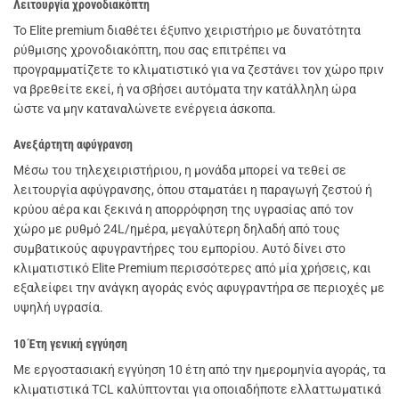
Λειτουργία χρονοδιακόπτη
Το Elite premium διαθέτει έξυπνο χειριστήριο με δυνατότητα
ρύθμισης χρονοδιακόπτη, που σας επιτρέπει να
προγραμματίζετε το κλιματιστικό για να ζεστάνει τον χώρο πριν
να βρεθείτε εκεί, ή να σβήσει αυτόματα την κατάλληλη ώρα
ώστε να μην καταναλώνετε ενέργεια άσκοπα.
Ανεξάρτητη αφύγρανση
Μέσω του τηλεχειριστήριου, η μονάδα μπορεί να τεθεί σε
λειτουργία αφύγρανσης, όπου σταματάει η παραγωγή ζεστού ή
κρύου αέρα και ξεκινά η απορρόφηση της υγρασίας από τον
χώρο με ρυθμό 24L/ημέρα, μεγαλύτερη δηλαδή από τους
συμβατικούς αφυγραντήρες του εμπορίου. Αυτό δίνει στο
κλιματιστικό Elite Premium περισσότερες από μία χρήσεις, και
εξαλείφει την ανάγκη αγοράς ενός αφυγραντήρα σε περιοχές με
υψηλή υγρασία.
10 Έτη γενική εγγύηση
Με εργοστασιακή εγγύηση 10 έτη από την ημερομηνία αγοράς, τα
κλιματιστικά TCL καλύπτονται για οποιαδήποτε ελλαττωματικά