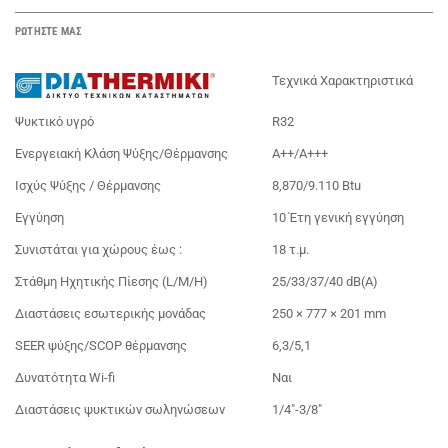
ΡΩΤΗΣΤΕ ΜΑΣ
Τεχνικά Χαρακτηριστικά
Ψυκτικό υγρό
R32
Ενεργειακή Κλάση Ψύξης/Θέρμανσης
Α++/A+++
Ισχύς Ψύξης / Θέρμανσης
8,870/9.110 Btu
Εγγύηση
10 Έτη γενική εγγύηση
Συνιστάται για χώρους έως :
18 τ.μ.
Στάθμη Ηχητικής Πίεσης (L/M/H)
25/33/37/40 dB(A)
Διαστάσεις εσωτερικής μονάδας
250 × 777 × 201 mm
SEER ψύξης/SCOP θέρμανσης
6,3/5,1
Δυνατότητα Wi-fi
Ναι
Διαστάσεις ψυκτικών σωληνώσεων
1/4"-3/8"